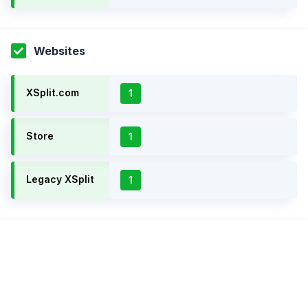
Websites
XSplit.com
1
Store
1
Legacy XSplit
1